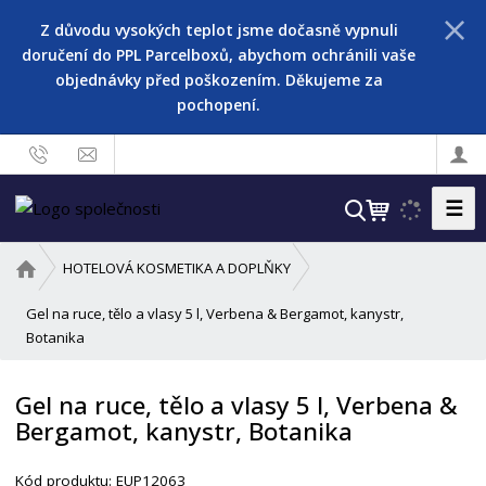
Z důvodu vysokých teplot jsme dočasně vypnuli
doručení do PPL Parcelboxů, abychom ochránili vaše
objednávky před poškozením. Děkujeme za
pochopení.
☰
V
y
h
Ú
HOTELOVÁ KOSMETIKA A DOPLŇKY
l
v
o
Gel na ruce, tělo a vlasy 5 l, Verbena & Bergamot, kanystr,
e
d
Botanika
d
n
a
í
t
Gel na ruce, tělo a vlasy 5 l, Verbena &
s
Bergamot, kanystr, Botanika
t
r
a
Kód produktu:
EUP12063