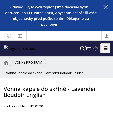
Z důvodu vysokých teplot jsme dočasně vypnuli
doručení do PPL Parcelboxů, abychom ochránili vaše
objednávky před poškozením. Děkujeme za
pochopení.
☰
V
y
h
Ú
VONNÝ PROGRAM
l
v
o
Vonná kapsle do skříně - Lavender Boudoir English
e
d
d
n
a
Vonná kapsle do skříně - Lavender
í
t
Boudoir English
s
t
r
Kód produktu:
EUP10120
a