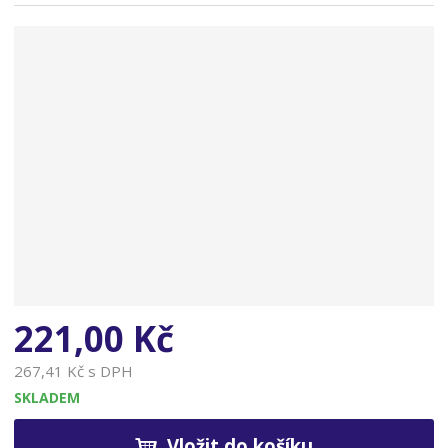
n
a
221,00 Kč
267,41 Kč s DPH
SKLADEM
Vložit do košíku