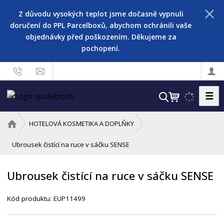
Z důvodu vysokých teplot jsme dočasně vypnuli
doručení do PPL Parcelboxů, abychom ochránili vaše
objednávky před poškozením. Děkujeme za
pochopení.
☰
V
y
h
Ú
HOTELOVÁ KOSMETIKA A DOPLŇKY
l
v
o
Ubrousek čistící na ruce v sáčku SENSE
e
d
d
n
a
Ubrousek čistící na ruce v sáčku SENSE
í
t
s
Kód produktu:
EUP11499
t
r
a