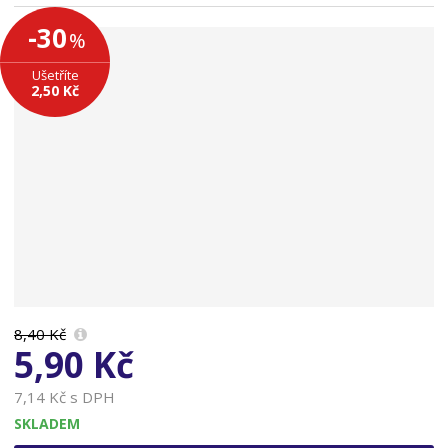
n
-30
%
a
Ušetříte
2,50 Kč
8,40 Kč
5,90 Kč
7,14 Kč s DPH
SKLADEM