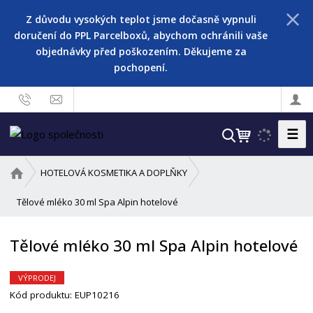
Z důvodu vysokých teplot jsme dočasně vypnuli
doručení do PPL Parcelboxů, abychom ochránili vaše
objednávky před poškozením. Děkujeme za
pochopení.
☰
V
y
h
Ú
HOTELOVÁ KOSMETIKA A DOPLŇKY
l
v
o
Tělové mléko 30 ml Spa Alpin hotelové
e
d
d
n
a
Tělové mléko 30 ml Spa Alpin hotelové
í
t
s
t
VÝPRODEJ
r
Kód produktu:
EUP10216
a