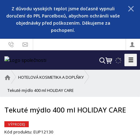
Z důvodu vysokých teplot jsme dočasně vypnuli
doručení do PPL Parcelboxů, abychom ochránili vaše
objednávky před poškozením. Děkujeme za
pochopení.
☰
V
y
h
Ú
HOTELOVÁ KOSMETIKA A DOPLŇKY
l
v
o
Tekuté mýdlo 400 ml HOLIDAY CARE
e
d
d
n
a
Tekuté mýdlo 400 ml HOLIDAY CARE
í
t
s
t
VÝPRODEJ
r
Kód produktu:
EUP12130
a