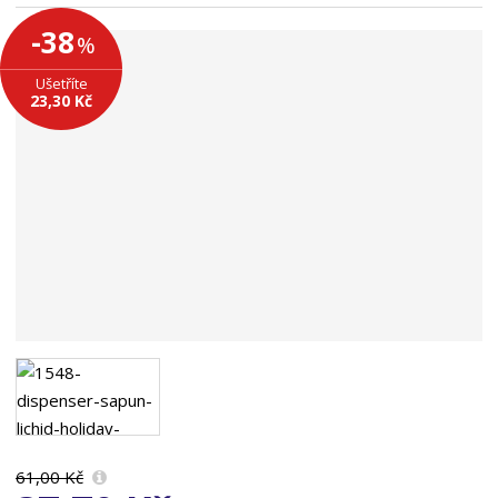
n
-38
%
a
Ušetříte
23,30 Kč
61,00 Kč