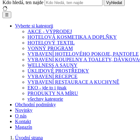
Kdo hledá, ten najde
Vyhledat
☰
Vyberte si kategorii
AKCE - VÝPRODEJ
HOTELOVÁ KOSMETIKA A DOPLŇKY
HOTELOVÝ TEXTIL
VONNÝ PROGRAM
VYBAVENÍ HOTELOVÉHO POKOJE, PANTOFLE
VYBAVENÍ KOUPELNY A TOALETY, DÁVKOVA
WELLNESS A SAUNY
ÚKLIDOVÉ PROSTŘEDKY
VYBAVENÍ RECEPCE
VYBAVENÍ RESTAURACE A KUCHYNĚ
EKO - jde to i jinak
PRODUKTY NA MÍRU
všechny kategorie
Obchodní podmínky
Novinky
O nás
Kontakt
Magazín
Úvodní strana