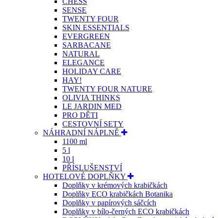
CHESS
SENSE
TWENTY FOUR
SKIN ESSENTIALS
EVERGREEN
SARBACANE
NATURAL
ELEGANCE
HOLIDAY CARE
HAY!
TWENTY FOUR NATURE
OLIVIA THINKS
LE JARDIN MED
PRO DĚTI
CESTOVNÍ SETY
NÁHRADNÍ NÁPLNĚ
1100 ml
5 l
10 l
PŘÍSLUŠENSTVÍ
HOTELOVÉ DOPLŇKY
Doplňky v krémových krabičkách
Doplňky ECO krabičkách Botanika
Doplňky v papírových sáčcích
Doplňky v bílo-černých ECO krabičkách