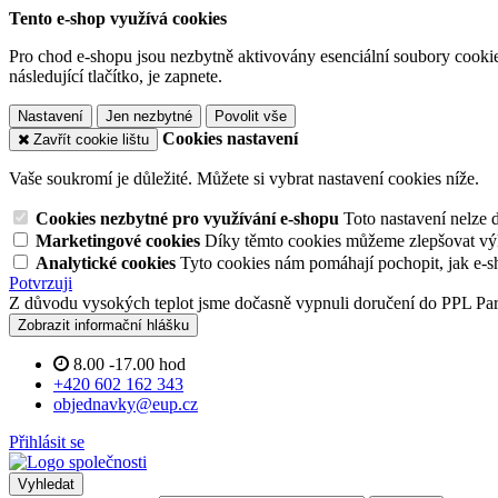
Tento e-shop využívá cookies
Pro chod e-shopu jsou nezbytně aktivovány esenciální soubory cookies
následující tlačítko, je zapnete.
Nastavení
Jen nezbytné
Povolit vše
Cookies nastavení
Zavřít cookie lištu
Vaše soukromí je důležité. Můžete si vybrat nastavení cookies níže.
Cookies nezbytné pro využívání e-shopu
Toto nastavení nelze 
Marketingové cookies
Díky těmto cookies můžeme zlepšovat výko
Analytické cookies
Tyto cookies nám pomáhají pochopit, jak e-s
Potvrzuji
Z důvodu vysokých teplot jsme dočasně vypnuli doručení do PPL Pa
Zobrazit informační hlášku
8.00 -17.00 hod
+420 602 162 343
objednavky@eup.cz
Přihlásit se
Vyhledat