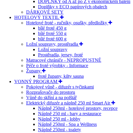
DOPLŇKY od A až po Z v ekonomickém balení
Doplňky v ECO papírových obalech
DÁRKOVÉ SETY
HOTELOVÝ TEXTIL
Hotelové froté - ručníky, osušky, předložky
bílé froté 450 g
bílé froté 550 g
bílé froté 600 g
Ložní soupravy, prostěradla
Ložní soupravy
Prostěradla, jersey, froté
Matracové chrániče - NEPROPUSTNÉ
Péče o froté výrobky - Informace
Župany
froté župany, kilty sauna
VONNÝ PROGRAM
Pokojové vůně - difuzér s tyčinkami
Rozprašovače do prostoru
Vůně do skříní a na polštář
Elektrický difuzér a náplně 250 ml Smart Air
Náplně 250ml - hotelové prostory, recepce
Náplně 250 ml - bary a restaurace
Náplně 250 ml - lobby
Náplně 250ml - Spa a Wellness
Náplně 250ml - toalety