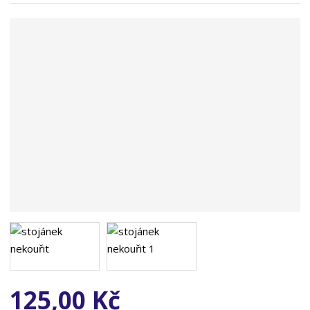
n
a
125,00 Kč