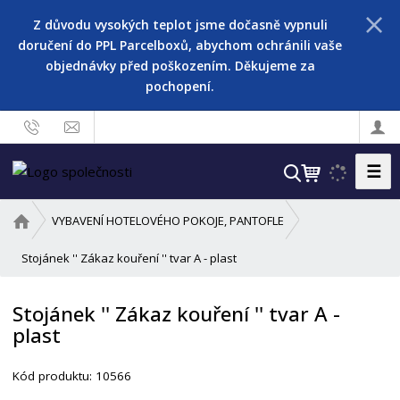
Z důvodu vysokých teplot jsme dočasně vypnuli
doručení do PPL Parcelboxů, abychom ochránili vaše
objednávky před poškozením. Děkujeme za
pochopení.
☰
V
y
h
Ú
VYBAVENÍ HOTELOVÉHO POKOJE, PANTOFLE
l
v
o
Stojánek '' Zákaz kouření '' tvar A - plast
e
d
d
n
a
Stojánek '' Zákaz kouření '' tvar A -
í
t
plast
s
t
r
Kód produktu:
10566
a