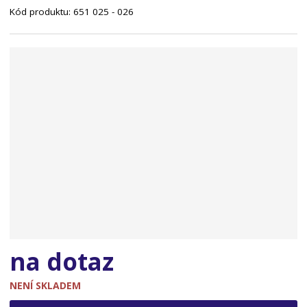
Kód produktu:
651 025 - 026
n
a
na dotaz
NENÍ SKLADEM