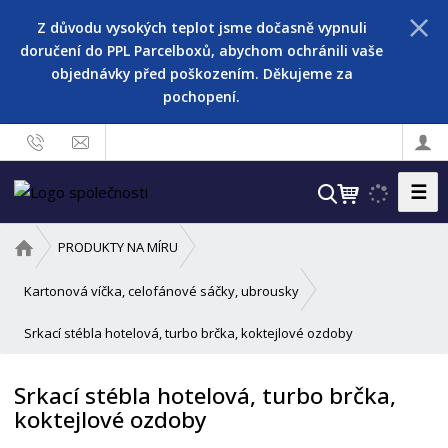
Z důvodu vysokých teplot jsme dočasně vypnuli
doručení do PPL Parcelboxů, abychom ochránili vaše
objednávky před poškozením. Děkujeme za
pochopení.
☰
V
y
h
Ú
PRODUKTY NA MÍRU
l
v
o
e
Kartonová víčka, celofánové sáčky, ubrousky
d
d
Srkací stébla hotelová, turbo brčka, koktejlové ozdoby
n
a
í
t
s
Srkací stébla hotelová, turbo brčka,
t
koktejlové ozdoby
r
a