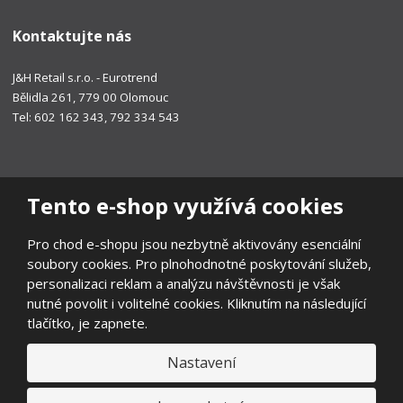
Kontaktujte nás
J&H Retail s.r.o. - Eurotrend
Bělidla 261, 779 00 Olomouc
Tel: 602 162 343, 792 334 543
Tento e-shop využívá cookies
Pro chod e-shopu jsou nezbytně aktivovány esenciální
soubory cookies. Pro plnohodnotné poskytování služeb,
personalizaci reklam a analýzu návštěvnosti je však
nutné povolit i volitelné cookies. Kliknutím na následující
tlačítko, je zapnete.
Nastavení
© 2026, EUROTREND
Prohlášení o přístupnosti
|
Ochrana osobních údajů
|
Mapa stránek
|
Všeobecné obchodní podmínky
|
Ochrana oznamovatelů
|