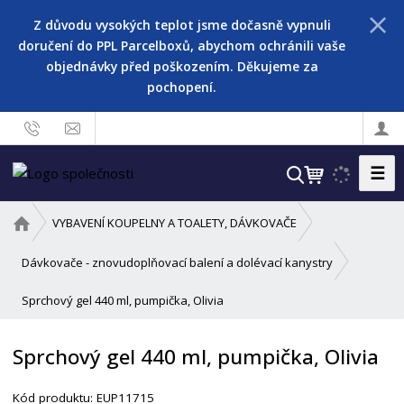
Z důvodu vysokých teplot jsme dočasně vypnuli
doručení do PPL Parcelboxů, abychom ochránili vaše
objednávky před poškozením. Děkujeme za
pochopení.
☰
V
y
h
Ú
VYBAVENÍ KOUPELNY A TOALETY, DÁVKOVAČE
l
v
o
e
Dávkovače - znovudoplňovací balení a dolévací kanystry
d
d
Sprchový gel 440 ml, pumpička, Olivia
n
a
í
t
s
Sprchový gel 440 ml, pumpička, Olivia
t
r
Kód produktu:
EUP11715
a