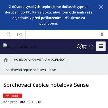
Z důvodu vysokých teplot jsme dočasně vypnuli
doručení do PPL Parcelboxů, abychom ochránili vaše
objednávky před poškozením. Děkujeme za
pochopení.
☰
V
y
h
Ú
HOTELOVÁ KOSMETIKA A DOPLŇKY
l
v
o
Sprchovací čepice hotelová Sense
e
d
d
n
a
Sprchovací čepice hotelová Sense
í
t
s
t
VÝPRODEJ
r
Kód produktu:
EUP10918
a