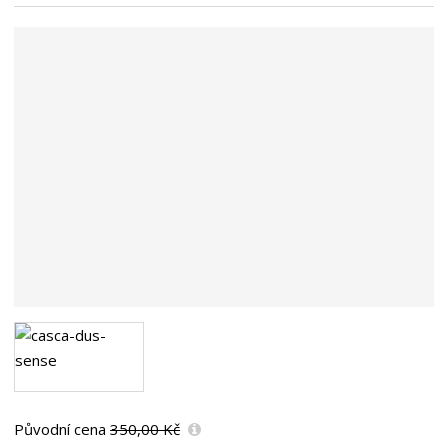
n
a
Původní cena
350,00 Kč