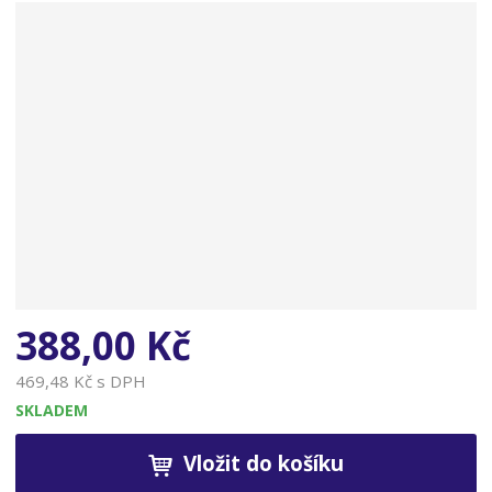
n
a
388,00 Kč
469,48 Kč s DPH
SKLADEM
Vložit do košíku