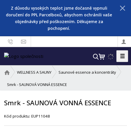
Z důvodu vysokých teplot jsme dočasně vypnuli
doručení do PPL Parcelboxů, abychom ochránili vaše
objednávky před poškozením. Děkujeme za
pochopení.
☰
V
y
h
Ú
WELLNESS A SAUNY
Saunové essence a koncentráty
l
v
o
Smrk - SAUNOVÁ VONNÁ ESSENCE
e
d
d
n
a
Smrk - SAUNOVÁ VONNÁ ESSENCE
í
t
s
Kód produktu:
EUP11048
t
r
a