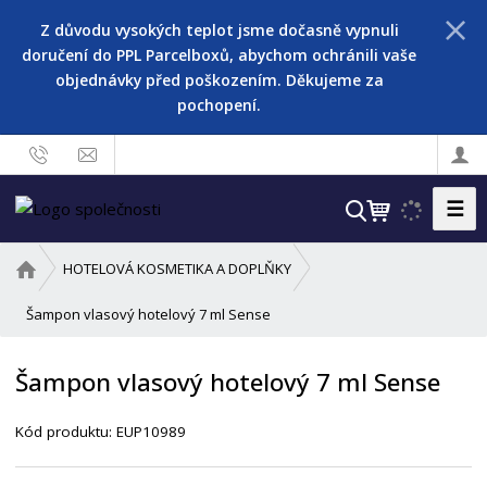
Z důvodu vysokých teplot jsme dočasně vypnuli
doručení do PPL Parcelboxů, abychom ochránili vaše
objednávky před poškozením. Děkujeme za
pochopení.
☰
V
y
h
Ú
HOTELOVÁ KOSMETIKA A DOPLŇKY
l
v
o
Šampon vlasový hotelový 7 ml Sense
e
d
d
n
a
Šampon vlasový hotelový 7 ml Sense
í
t
s
Kód produktu:
EUP10989
t
r
a