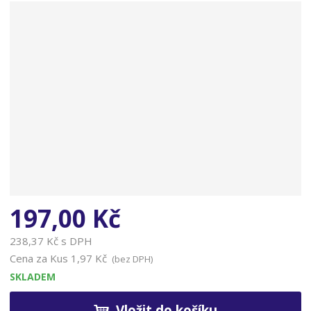
n
a
197,00 Kč
238,37 Kč s DPH
Cena za Kus
1,97 Kč
(bez DPH)
SKLADEM
Vložit do košíku