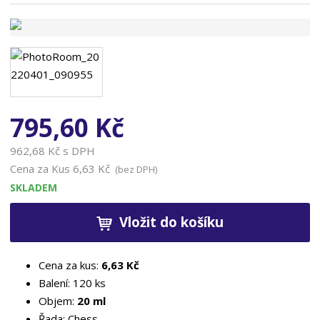
n
a
795,60 Kč
962,68 Kč s DPH
Cena za Kus
6,63 Kč
(bez DPH)
SKLADEM
Vložit do košíku
Cena za kus:
6,63 Kč
Balení: 120 ks
Objem:
20 ml
Řada: Chess