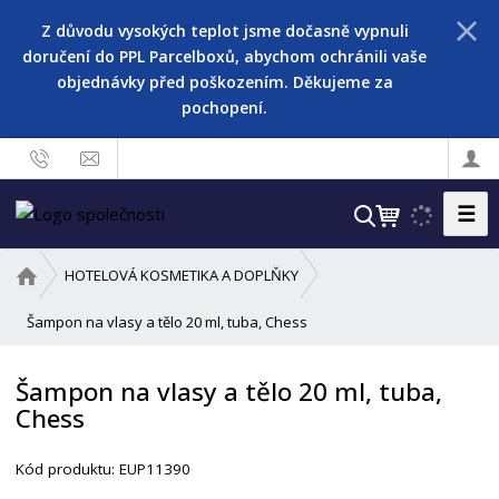
Z důvodu vysokých teplot jsme dočasně vypnuli
doručení do PPL Parcelboxů, abychom ochránili vaše
objednávky před poškozením. Děkujeme za
pochopení.
☰
V
y
h
Ú
HOTELOVÁ KOSMETIKA A DOPLŇKY
l
v
o
Šampon na vlasy a tělo 20 ml, tuba, Chess
e
d
d
n
a
Šampon na vlasy a tělo 20 ml, tuba,
í
t
Chess
s
t
r
Kód produktu:
EUP11390
a