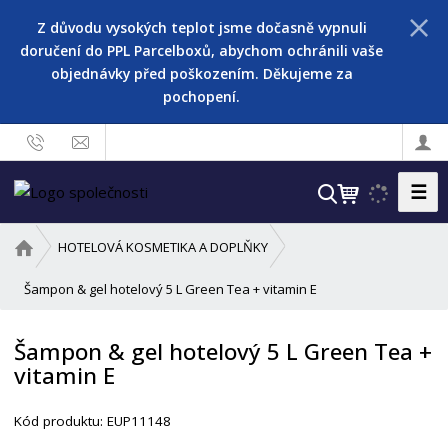
Z důvodu vysokých teplot jsme dočasně vypnuli
doručení do PPL Parcelboxů, abychom ochránili vaše
objednávky před poškozením. Děkujeme za
pochopení.
☰
V
y
h
Ú
HOTELOVÁ KOSMETIKA A DOPLŇKY
l
v
o
Šampon & gel hotelový 5 L Green Tea + vitamin E
e
d
d
n
a
Šampon & gel hotelový 5 L Green Tea +
í
t
vitamin E
s
t
r
Kód produktu:
EUP11148
a