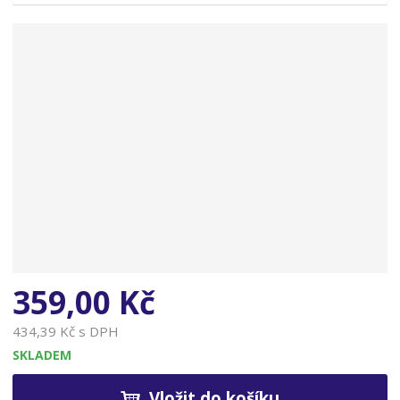
n
a
359,00 Kč
434,39 Kč s DPH
SKLADEM
Vložit do košíku