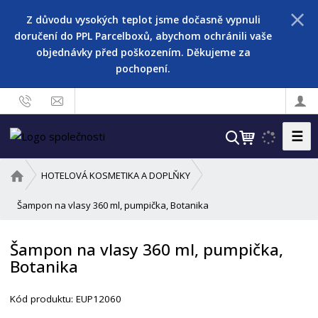
Z důvodu vysokých teplot jsme dočasně vypnuli
doručení do PPL Parcelboxů, abychom ochránili vaše
objednávky před poškozením. Děkujeme za
pochopení.
☰
V
y
h
Ú
HOTELOVÁ KOSMETIKA A DOPLŇKY
l
v
o
Šampon na vlasy 360 ml, pumpička, Botanika
e
d
d
n
a
Šampon na vlasy 360 ml, pumpička,
í
t
Botanika
s
t
r
Kód produktu:
EUP12060
a