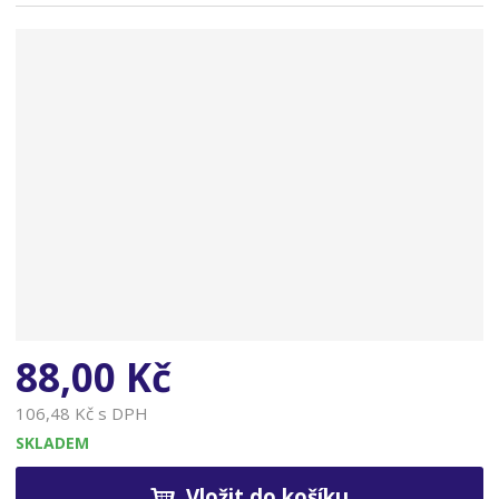
n
a
88,00 Kč
106,48 Kč s DPH
SKLADEM
Vložit do košíku