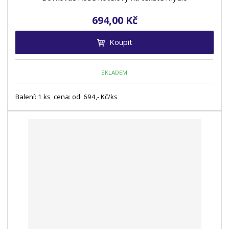
s
s
694,00 Kč
Koupit
SKLADEM
Balení: 1 ks cena: od 694,- Kč/ks