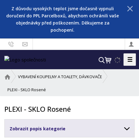
Z důvodu vysokých teplot jsme dočasně vypnuli
doručení do PPL Parcelboxů, abychom ochránili vaše
objednávky před poškozením. Děkujeme za
pochopení.
☰
V
y
h
Ú
VYBAVENÍ KOUPELNY A TOALETY, DÁVKOVAČE
l
v
o
PLEXI - SKLO Rosené
e
d
d
n
a
PLEXI - SKLO Rosené
í
t
s
t
Zobrazit popis kategorie
r
a