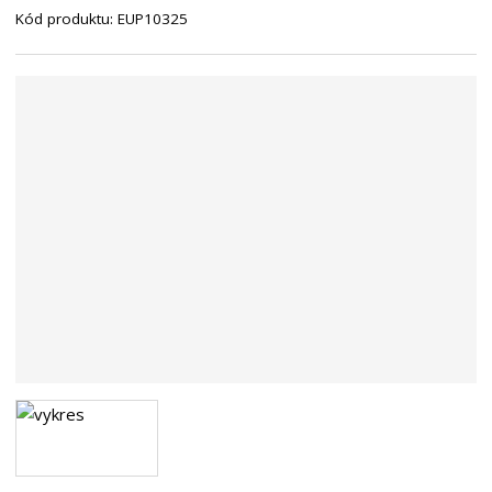
Kód produktu:
EUP10325
n
a