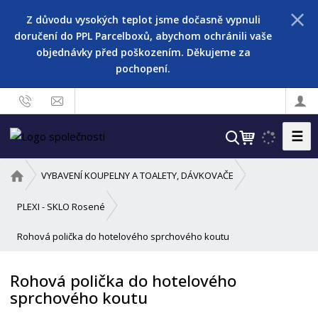
Z důvodu vysokých teplot jsme dočasně vypnuli
doručení do PPL Parcelboxů, abychom ochránili vaše
objednávky před poškozením. Děkujeme za
pochopení.
☰
V
y
h
Ú
VYBAVENÍ KOUPELNY A TOALETY, DÁVKOVAČE
l
v
o
e
PLEXI - SKLO Rosené
d
d
Rohová polička do hotelového sprchového koutu
n
a
í
t
s
Rohová polička do hotelového
t
sprchového koutu
r
a