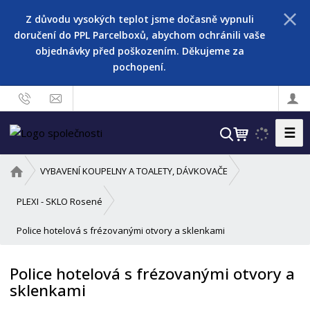
Z důvodu vysokých teplot jsme dočasně vypnuli
doručení do PPL Parcelboxů, abychom ochránili vaše
objednávky před poškozením. Děkujeme za
pochopení.
☰
V
y
h
Ú
VYBAVENÍ KOUPELNY A TOALETY, DÁVKOVAČE
l
v
o
e
PLEXI - SKLO Rosené
d
d
Police hotelová s frézovanými otvory a sklenkami
n
a
í
t
s
Police hotelová s frézovanými otvory a
t
sklenkami
r
a