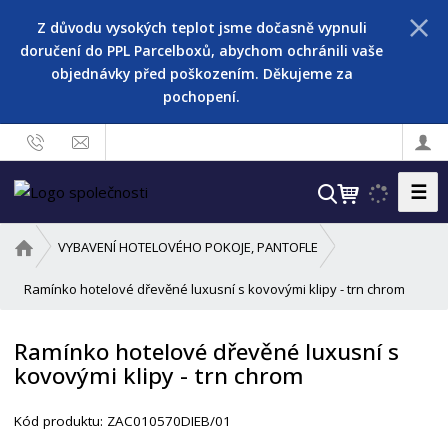
Z důvodu vysokých teplot jsme dočasně vypnuli
doručení do PPL Parcelboxů, abychom ochránili vaše
objednávky před poškozením. Děkujeme za
pochopení.
☰
V
y
h
Ú
VYBAVENÍ HOTELOVÉHO POKOJE, PANTOFLE
l
v
o
Ramínko hotelové dřevěné luxusní s kovovými klipy - trn chrom
e
d
d
n
a
Ramínko hotelové dřevěné luxusní s
í
t
kovovými klipy - trn chrom
s
t
r
Kód produktu:
ZAC010570DIEB/01
a