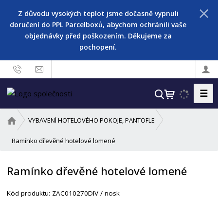
Z důvodu vysokých teplot jsme dočasně vypnuli
doručení do PPL Parcelboxů, abychom ochránili vaše
objednávky před poškozením. Děkujeme za
pochopení.
☰
V
y
h
Ú
VYBAVENÍ HOTELOVÉHO POKOJE, PANTOFLE
l
v
o
Ramínko dřevěné hotelové lomené
e
d
d
n
a
Ramínko dřevěné hotelové lomené
í
t
s
Kód produktu:
ZAC010270DIV / nosk
t
r
a