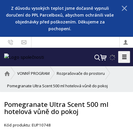
Z důvodu vysokých teplot jsme dočasně vypnuli
doručení do PPL Parcelboxů, abychom ochránili vaše
objednávky před poškozením. Děkujeme za
pochopení.
☰
V
y
h
Ú
VONNÝ PROGRAM
Rozprašovače do prostoru
l
v
o
Pomegranate Ultra Scent 500 ml hotelová vůně do pokoj
e
d
d
n
a
Pomegranate Ultra Scent 500 ml
í
t
hotelová vůně do pokoj
s
t
r
Kód produktu:
EUP10748
a