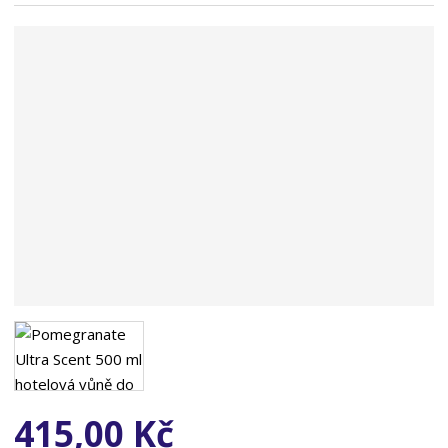
n
a
415,00 Kč