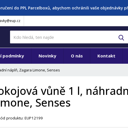
oručení do PPL Parcelboxů, abychom ochránili vaše objednávky 
avky@eup.cz
V
í podmínky
Novinky
O nás
Kontakt
radní náplň, Zagara Limone, Senses
okojová vůně 1 l, náhradn
imone, Senses
Kód produktu:
EUP12199