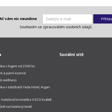
Ať vám nic neunikne
Přihlás
Souhlasím se
zpracováním osobních údajů
.
a
Sociální sítě
ika s logem od 2500 ks
é a parní esence
do wellness
ka v tubičkách řada Hotel, Argan
 hotelová kosmetika V ECO kvalitě
ně na hotelový textil