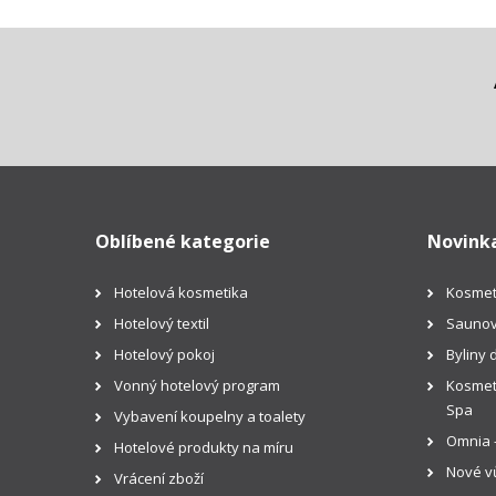
Oblíbené kategorie
Novink
Hotelová kosmetika
Kosmet
Hotelový textil
Saunov
Hotelový pokoj
Byliny 
Vonný hotelový program
Kosmeti
Spa
Vybavení koupelny a toalety
Omnia -
Hotelové produkty na míru
Nové vů
Vrácení zboží