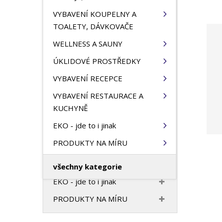
HOTELOVÝ TEXTIL
n
VYBAVENÍ KOUPELNY A
a
VONNÝ PROGRAM
TOALETY, DÁVKOVAČE
VYBAVENÍ HOTELOVÉHO
WELLNESS A SAUNY
POKOJE, PANTOFLE
ÚKLIDOVÉ PROSTŘEDKY
VYBAVENÍ KOUPELNY A
VYBAVENÍ RECEPCE
TOALETY, DÁVKOVAČE
VYBAVENÍ RESTAURACE A
WELLNESS A SAUNY
KUCHYNĚ
ÚKLIDOVÉ PROSTŘEDKY
EKO - jde to i jinak
VYBAVENÍ RECEPCE
PRODUKTY NA MÍRU
VYBAVENÍ RESTAURACE A
KUCHYNĚ
všechny kategorie
EKO - jde to i jinak
PRODUKTY NA MÍRU