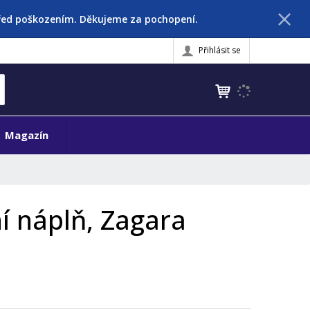
před poškozením. Děkujeme za pochopení.
Přihlásit se
K
yhledat
d
o
h
Magazín
l
e
d
á
,
í náplň, Zagara
t
e
n
n
a
j
d