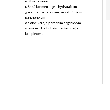
isothiazolinonů.
Dětská kosmetika je s hydratačním
glycerinem a betainem, se sklidňujícím
panthenolem
a s aloe vera, s přírodním organickým
vitamínem E a bohatým antioxidačním
komplexem.