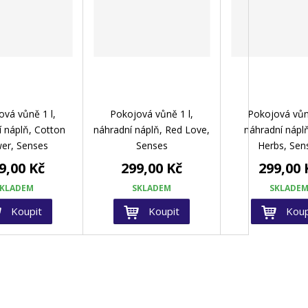
ová vůně 1 l,
Pokojová vůně 1 l,
Pokojová vůně
í náplň, Cotton
náhradní náplň, Red Love,
náhradní náplň
er, Senses
Senses
Herbs, Sen
9,00 Kč
299,00 Kč
299,00 
SKLADEM
SKLADEM
SKLADE
Koupit
Koupit
Koup