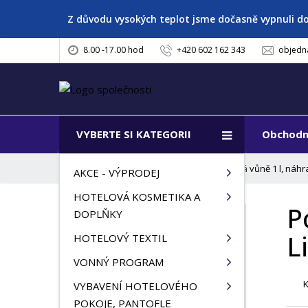
Z důvodu vysokých teplot jsme dočasně vypnuli d
8.00 -17.00 hod
+420 602 162 343
objedn
VYBERTE SI KATEGORII
Obchodn
Ú
Pokojová vůně 1 l, náh
VONNÝ PROGRAM
AKCE - VÝPRODEJ
v
HOTELOVÁ KOSMETIKA A
o
P
d
DOPLŇKY
VŠECHNY KATEGORIE
n
L
HOTELOVÝ TEXTIL
í
AKCE - VÝPRODEJ
s
VONNÝ PROGRAM
t
HOTELOVÁ KOSMETIKA A
VYBAVENÍ HOTELOVÉHO
r
DOPLŇKY
POKOJE, PANTOFLE
a