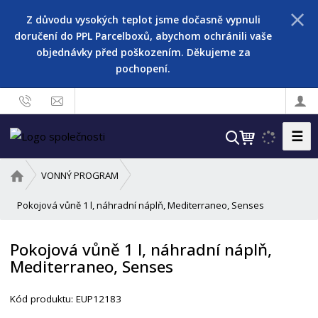
Z důvodu vysokých teplot jsme dočasně vypnuli
doručení do PPL Parcelboxů, abychom ochránili vaše
objednávky před poškozením. Děkujeme za
pochopení.
☰
V
y
h
Ú
VONNÝ PROGRAM
l
v
o
Pokojová vůně 1 l, náhradní náplň, Mediterraneo, Senses
e
d
d
n
a
Pokojová vůně 1 l, náhradní náplň,
í
t
Mediterraneo, Senses
s
t
r
Kód produktu:
EUP12183
a