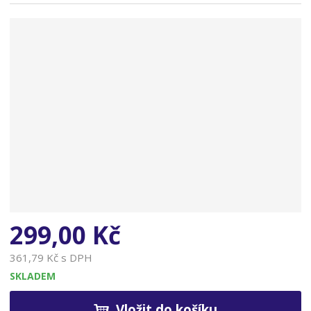
n
a
299,00 Kč
361,79 Kč s DPH
SKLADEM
Vložit do košíku