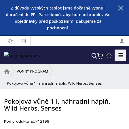
Z důvodu vysokých teplot jsme dočasně vypnuli
doručení do PPL Parcelboxů, abychom ochránili vaše
objednávky před poškozením. Děkujeme za
pochopení.
☰
V
y
h
Ú
VONNÝ PROGRAM
l
v
o
Pokojová vůně 1 l, náhradní náplň, Wild Herbs, Senses
e
d
d
n
a
Pokojová vůně 1 l, náhradní náplň,
í
t
Wild Herbs, Senses
s
t
r
Kód produktu:
EUP12198
a