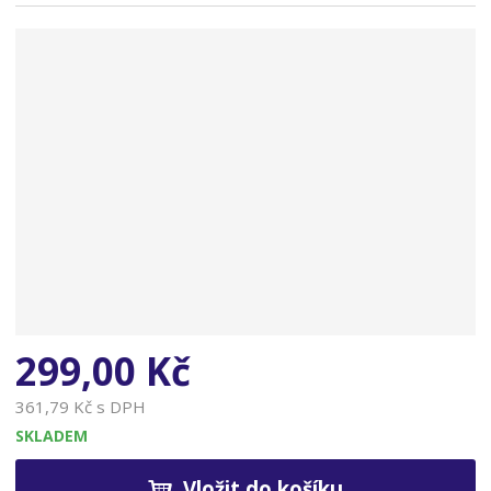
n
a
299,00 Kč
361,79 Kč s DPH
SKLADEM
Vložit do košíku