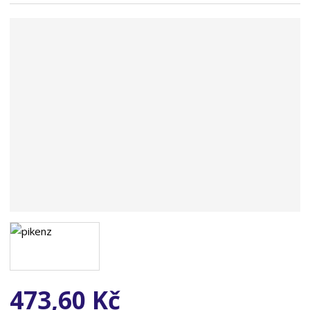
n
a
473,60 Kč