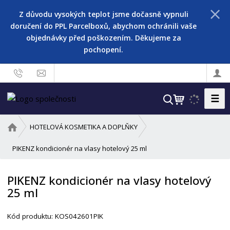
Z důvodu vysokých teplot jsme dočasně vypnuli
doručení do PPL Parcelboxů, abychom ochránili vaše
objednávky před poškozením. Děkujeme za
pochopení.
☰
V
y
h
Ú
HOTELOVÁ KOSMETIKA A DOPLŇKY
l
v
o
PIKENZ kondicionér na vlasy hotelový 25 ml
e
d
d
n
a
PIKENZ kondicionér na vlasy hotelový
í
t
25 ml
s
t
r
Kód produktu:
KOS042601PIK
a