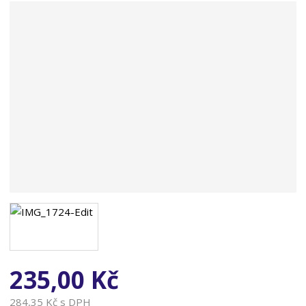
n
a
235,00 Kč
284,35 Kč s DPH