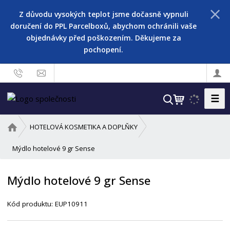
Z důvodu vysokých teplot jsme dočasně vypnuli
doručení do PPL Parcelboxů, abychom ochránili vaše
objednávky před poškozením. Děkujeme za
pochopení.
☰
V
y
h
Ú
HOTELOVÁ KOSMETIKA A DOPLŇKY
l
v
o
Mýdlo hotelové 9 gr Sense
e
d
d
n
a
Mýdlo hotelové 9 gr Sense
í
t
s
Kód produktu:
EUP10911
t
r
a