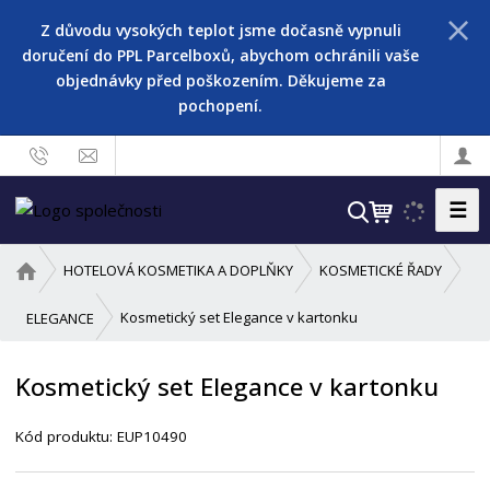
Z důvodu vysokých teplot jsme dočasně vypnuli
doručení do PPL Parcelboxů, abychom ochránili vaše
objednávky před poškozením. Děkujeme za
pochopení.
☰
V
y
h
Ú
HOTELOVÁ KOSMETIKA A DOPLŇKY
KOSMETICKÉ ŘADY
l
v
o
e
Kosmetický set Elegance v kartonku
ELEGANCE
d
d
n
a
Kosmetický set Elegance v kartonku
í
t
s
Kód produktu:
EUP10490
t
r
a