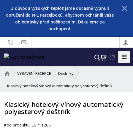
Z důvodu vysokých teplot jsme dočasně vypnuli
doručení do PPL Parcelboxů, abychom ochránili vaše
objednávky před poškozením. Děkujeme za
pochopení.
☰
V
y
h
Ú
VYBAVENÍ RECEPCE
Deštníky
l
v
o
Klasický hotelový vínový automatický polyesterový deštník
e
d
d
n
a
Klasický hotelový vínový automatický
í
t
polyesterový deštník
s
t
r
Kód produktu:
EUP11265
a