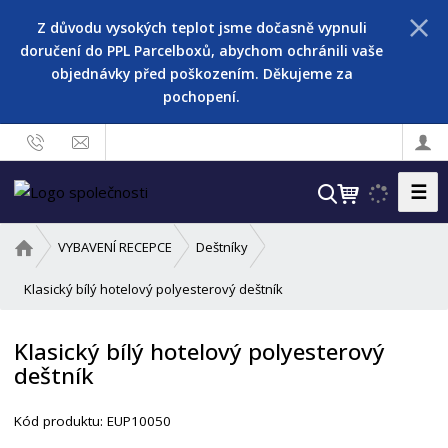
Z důvodu vysokých teplot jsme dočasně vypnuli
doručení do PPL Parcelboxů, abychom ochránili vaše
objednávky před poškozením. Děkujeme za
pochopení.
☰
V
y
h
Ú
VYBAVENÍ RECEPCE
Deštníky
l
v
o
Klasický bílý hotelový polyesterový deštník
e
d
d
n
a
Klasický bílý hotelový polyesterový
í
t
deštník
s
t
r
Kód produktu:
EUP10050
a