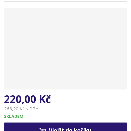
n
a
220,00 Kč
266,20 Kč s DPH
SKLADEM
Vložit do košíku