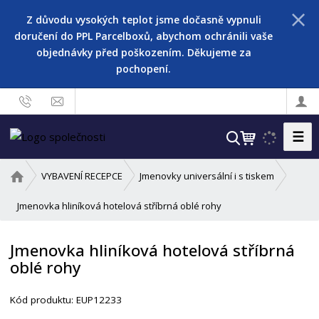
Z důvodu vysokých teplot jsme dočasně vypnuli
doručení do PPL Parcelboxů, abychom ochránili vaše
objednávky před poškozením. Děkujeme za
pochopení.
☰
V
y
h
Ú
VYBAVENÍ RECEPCE
Jmenovky universální i s tiskem
l
v
o
Jmenovka hliníková hotelová stříbrná oblé rohy
e
d
d
n
a
Jmenovka hliníková hotelová stříbrná
í
t
oblé rohy
s
t
r
Kód produktu:
EUP12233
a