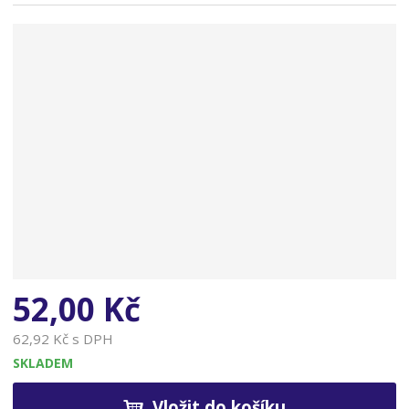
n
a
52,00 Kč
62,92 Kč s DPH
SKLADEM
Vložit do košíku