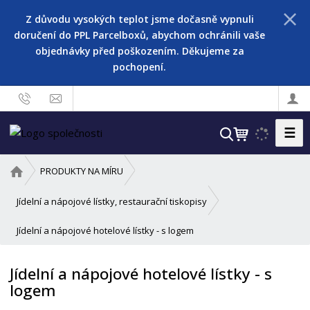
Z důvodu vysokých teplot jsme dočasně vypnuli
doručení do PPL Parcelboxů, abychom ochránili vaše
objednávky před poškozením. Děkujeme za
pochopení.
☰
V
y
h
Ú
PRODUKTY NA MÍRU
l
v
o
e
Jídelní a nápojové lístky, restaurační tiskopisy
d
d
Jídelní a nápojové hotelové lístky - s logem
n
a
í
t
s
Jídelní a nápojové hotelové lístky - s
t
logem
r
a