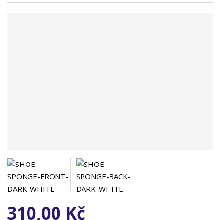
n
a
310,00 Kč