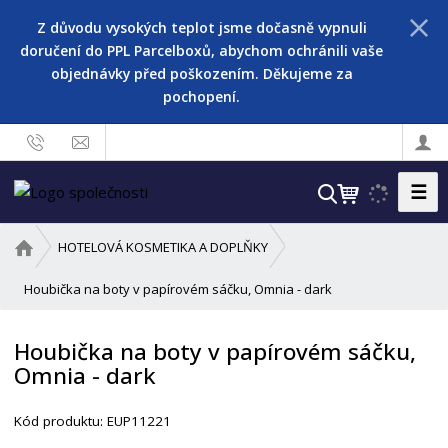
Z důvodu vysokých teplot jsme dočasně vypnuli
doručení do PPL Parcelboxů, abychom ochránili vaše
objednávky před poškozením. Děkujeme za
pochopení.
☰
V
y
h
Ú
HOTELOVÁ KOSMETIKA A DOPLŇKY
l
v
o
Houbička na boty v papírovém sáčku, Omnia - dark
e
d
d
n
a
Houbička na boty v papírovém sáčku,
í
t
Omnia - dark
s
t
r
Kód produktu:
EUP11221
a