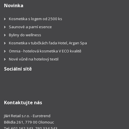
Novinka
Kosmetika s logem od 2500 ks
Saunové a parní esence
Byliny do wellness
Kosmetika v tubičkách řada Hotel, Argan Spa
Omnia - hotelová kosmetika V ECO kvalitě
Nové vůně na hotelový textil
Sociální sítě
Kontaktujte nás
J&H Retail s.r.o. - Eurotrend
Bělidla 261, 779 00 Olomouc
Tel: 602 162 343, 792 334 543