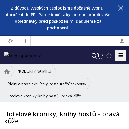
Z důvodu vysokých teplot jsme dočasně vypnuli
doručení do PPL Parcelboxů, abychom ochránili vaše
objednávky před poškozením. Děkujeme za
pochopení.
☰
V
y
h
Ú
PRODUKTY NA MÍRU
l
v
o
e
Jídelní a nápojové lístky, restaurační tiskopisy
d
d
Hotelové kroniky, knihy hostů - pravá kůže
n
a
í
t
s
Hotelové kroniky, knihy hostů - pravá
t
kůže
r
a