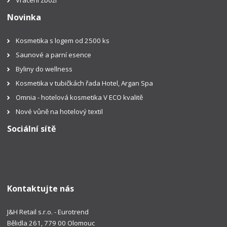
Vrácení zboží
Novinka
Kosmetika s logem od 2500 ks
Saunové a parní esence
Byliny do wellness
Kosmetika v tubičkách řada Hotel, Argan Spa
Omnia - hotelová kosmetika V ECO kvalitě
Nové vůně na hotelový textil
Sociální sítě
Kontaktujte nás
J&H Retail s.r.o. - Eurotrend
Bělidla 261, 779 00 Olomouc