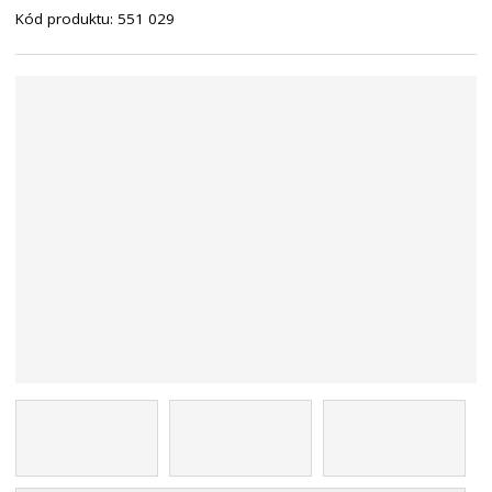
Kód produktu:
551 029
n
a