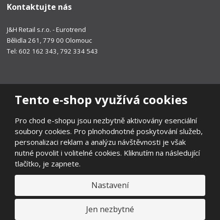
Kontaktujte nás
J&H Retail s.r.o. - Eurotrend
Bělidla 261, 779 00 Olomouc
Tel: 602 162 343, 792 334 543
Tento e-shop využívá cookies
Pro chod e-shopu jsou nezbytně aktivovány esenciální
soubory cookies. Pro plnohodnotné poskytování služeb,
personalizaci reklam a analýzu návštěvnosti je však
nutné povolit i volitelné cookies. Kliknutím na následující
tlačítko, je zapnete.
Nastavení
© 2026, EUROTREND
Prohlášení o přístupnosti
|
Ochrana osobních údajů
|
Mapa stránek
|
Všeobecné obchodní podmínky
|
Ochrana oznamovatelů
|
Jen nezbytné
Odstoupení od smlouvy