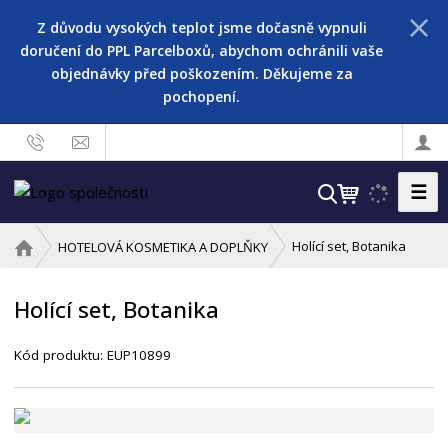
Z důvodu vysokých teplot jsme dočasně vypnuli
doručení do PPL Parcelboxů, abychom ochránili vaše
objednávky před poškozením. Děkujeme za
pochopení.
☰
V
y
h
Ú
Holící set, Botanika
HOTELOVÁ KOSMETIKA A DOPLŇKY
l
v
o
e
Holící set, Botanika
d
d
n
a
í
Kód produktu:
EUP10899
t
s
t
r
a