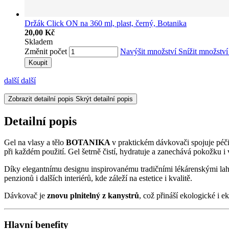
Držák Click ON na 360 ml, plast, černý, Botanika
20,00 Kč
Skladem
Změnit počet
Navýšit množství
Snížit množstv
Koupit
další
další
Zobrazit detailní popis
Skrýt detailní popis
Detailní popis
Gel na vlasy a tělo
BOTANIKA
v praktickém dávkovači spojuje péč
při každém použití. Gel šetrně čistí, hydratuje a zanechává pokožku i
Díky elegantnímu designu inspirovanému tradičními lékárenskými l
penzionů i dalších interiérů, kde záleží na estetice i kvalitě.
Dávkovač je
znovu plnitelný z kanystrů
, což přináší ekologické i
Hlavní benefity