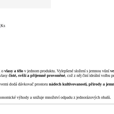
í
Ks
i o
vlasy a tělo
v jednom produktu. Vylepšené složení s jemnou vůní
v
 vlasy
čisté, svěží a příjemně provoněné
, což z něj činí ideální volbu 
ahvemi dodá dávkovač prostoru
nádech kultivovanosti, přírody a jem
 ekonomické výhody a snižuje množství odpadu z jednorázových obalů.