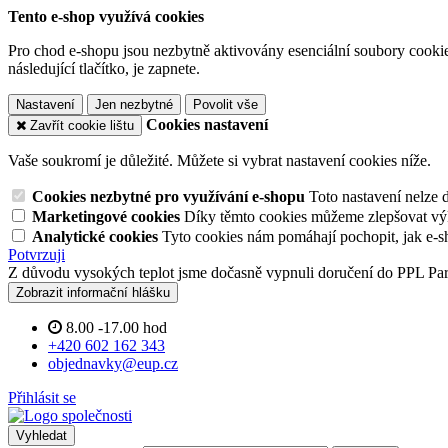
Tento e-shop využívá cookies
Pro chod e-shopu jsou nezbytně aktivovány esenciální soubory cookies
následující tlačítko, je zapnete.
Nastavení
Jen nezbytné
Povolit vše
Cookies nastavení
Zavřít cookie lištu
Vaše soukromí je důležité. Můžete si vybrat nastavení cookies níže.
Cookies nezbytné pro využívání e-shopu
Toto nastavení nelze 
Marketingové cookies
Díky těmto cookies můžeme zlepšovat výko
Analytické cookies
Tyto cookies nám pomáhají pochopit, jak e-s
Potvrzuji
Z důvodu vysokých teplot jsme dočasně vypnuli doručení do PPL Pa
Zobrazit informační hlášku
8.00 -17.00 hod
+420 602 162 343
objednavky@eup.cz
Přihlásit se
Vyhledat