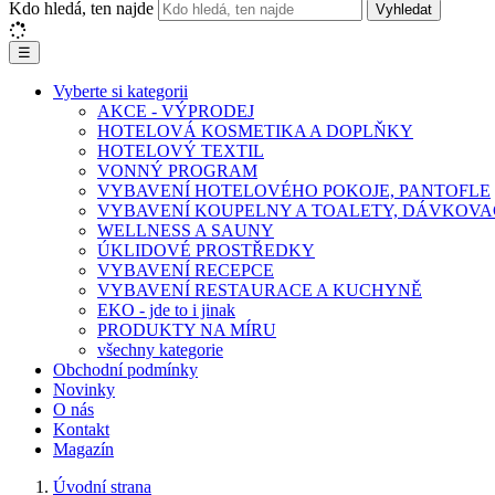
Kdo hledá, ten najde
Vyhledat
☰
Vyberte si kategorii
AKCE - VÝPRODEJ
HOTELOVÁ KOSMETIKA A DOPLŇKY
HOTELOVÝ TEXTIL
VONNÝ PROGRAM
VYBAVENÍ HOTELOVÉHO POKOJE, PANTOFLE
VYBAVENÍ KOUPELNY A TOALETY, DÁVKOVA
WELLNESS A SAUNY
ÚKLIDOVÉ PROSTŘEDKY
VYBAVENÍ RECEPCE
VYBAVENÍ RESTAURACE A KUCHYNĚ
EKO - jde to i jinak
PRODUKTY NA MÍRU
všechny kategorie
Obchodní podmínky
Novinky
O nás
Kontakt
Magazín
Úvodní strana