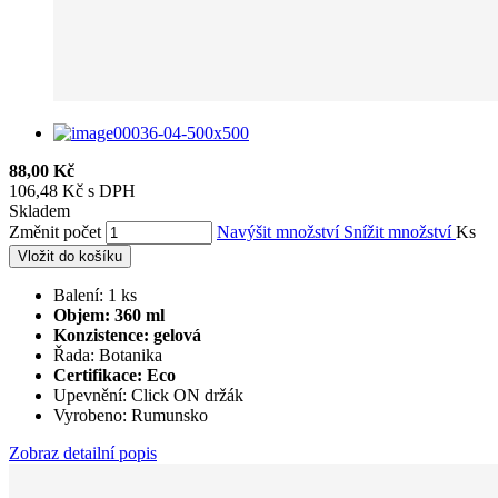
88,00 Kč
106,48 Kč s DPH
Skladem
Změnit počet
Navýšit množství
Snížit množství
Ks
Vložit do košíku
Balení: 1 ks
Objem: 360 ml
Konzistence: gelová
Řada: Botanika
Certifikace: Eco
Upevnění: Click ON držák
Vyrobeno: Rumunsko
Zobraz detailní popis