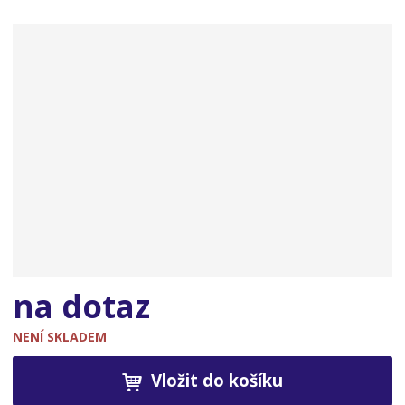
n
a
na dotaz
NENÍ SKLADEM
Vložit do košíku