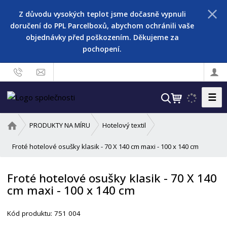
Z důvodu vysokých teplot jsme dočasně vypnuli
doručení do PPL Parcelboxů, abychom ochránili vaše
objednávky před poškozením. Děkujeme za
pochopení.
☰
V
y
h
Ú
PRODUKTY NA MÍRU
Hotelový textil
l
v
o
Froté hotelové osušky klasik - 70 X 140 cm maxi - 100 x 140 cm
e
d
d
n
a
Froté hotelové osušky klasik - 70 X 140
í
t
cm maxi - 100 x 140 cm
s
t
r
Kód produktu:
751 004
a