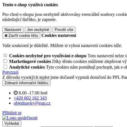
Tento e-shop využívá cookies
Pro chod e-shopu jsou nezbytně aktivovány esenciální soubory cookies
následující tlačítko, je zapnete.
Nastavení
Jen nezbytné
Povolit vše
Cookies nastavení
Zavřít cookie lištu
Vaše soukromí je důležité. Můžete si vybrat nastavení cookies níže.
Cookies nezbytné pro využívání e-shopu
Toto nastavení nelze 
Marketingové cookies
Díky těmto cookies můžeme zlepšovat výko
Analytické cookies
Tyto cookies nám pomáhají pochopit, jak e-s
Potvrzuji
Z důvodu vysokých teplot jsme dočasně vypnuli doručení do PPL Pa
Zobrazit informační hlášku
8.00 -17.00 hod
+420 602 162 343
objednavky@eup.cz
Přihlásit se
Vyhledat