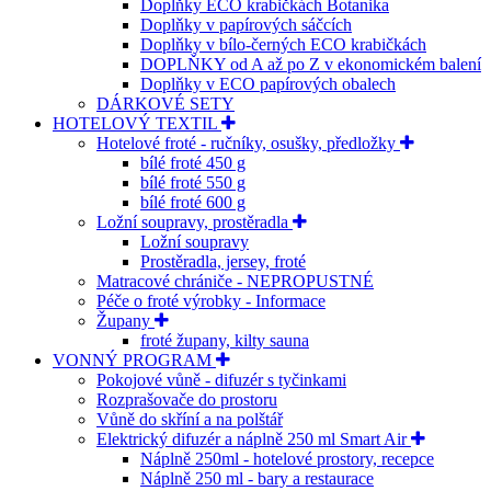
Doplňky ECO krabičkách Botanika
Doplňky v papírových sáčcích
Doplňky v bílo-černých ECO krabičkách
DOPLŇKY od A až po Z v ekonomickém balení
Doplňky v ECO papírových obalech
DÁRKOVÉ SETY
HOTELOVÝ TEXTIL
Hotelové froté - ručníky, osušky, předložky
bílé froté 450 g
bílé froté 550 g
bílé froté 600 g
Ložní soupravy, prostěradla
Ložní soupravy
Prostěradla, jersey, froté
Matracové chrániče - NEPROPUSTNÉ
Péče o froté výrobky - Informace
Župany
froté župany, kilty sauna
VONNÝ PROGRAM
Pokojové vůně - difuzér s tyčinkami
Rozprašovače do prostoru
Vůně do skříní a na polštář
Elektrický difuzér a náplně 250 ml Smart Air
Náplně 250ml - hotelové prostory, recepce
Náplně 250 ml - bary a restaurace