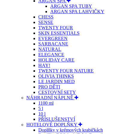
ARGAN SPA
ARGAN SPA TUBY
ARGAN SPA LAHVIČKY
CHESS
SENSE
TWENTY FOUR
SKIN ESSENTIALS
EVERGREEN
SARBACANE
NATURAL
ELEGANCE
HOLIDAY CARE
HAY!
TWENTY FOUR NATURE
OLIVIA THINKS
LE JARDIN MED
PRO DĚTI
CESTOVNÍ SETY
NÁHRADNÍ NÁPLNĚ
1100 ml
5 l
10 l
PŘÍSLUŠENSTVÍ
HOTELOVÉ DOPLŇKY
Doplňky v krémových krabičkách