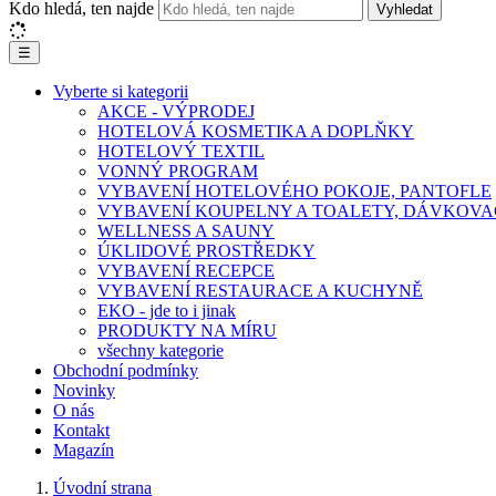
Kdo hledá, ten najde
Vyhledat
☰
Vyberte si kategorii
AKCE - VÝPRODEJ
HOTELOVÁ KOSMETIKA A DOPLŇKY
HOTELOVÝ TEXTIL
VONNÝ PROGRAM
VYBAVENÍ HOTELOVÉHO POKOJE, PANTOFLE
VYBAVENÍ KOUPELNY A TOALETY, DÁVKOVA
WELLNESS A SAUNY
ÚKLIDOVÉ PROSTŘEDKY
VYBAVENÍ RECEPCE
VYBAVENÍ RESTAURACE A KUCHYNĚ
EKO - jde to i jinak
PRODUKTY NA MÍRU
všechny kategorie
Obchodní podmínky
Novinky
O nás
Kontakt
Magazín
Úvodní strana