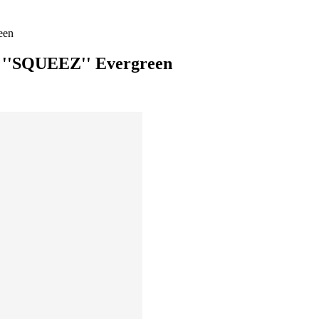
een
l ''SQUEEZ'' Evergreen