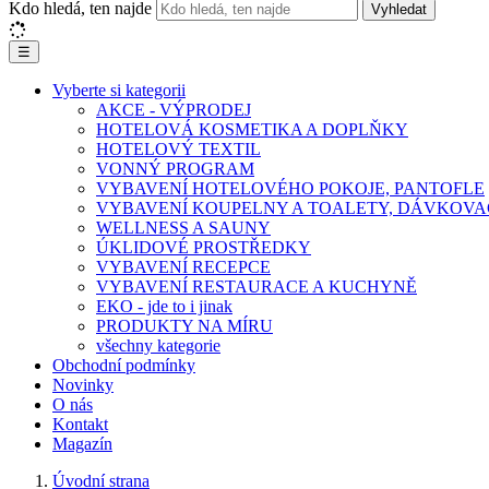
Kdo hledá, ten najde
Vyhledat
☰
Vyberte si kategorii
AKCE - VÝPRODEJ
HOTELOVÁ KOSMETIKA A DOPLŇKY
HOTELOVÝ TEXTIL
VONNÝ PROGRAM
VYBAVENÍ HOTELOVÉHO POKOJE, PANTOFLE
VYBAVENÍ KOUPELNY A TOALETY, DÁVKOVA
WELLNESS A SAUNY
ÚKLIDOVÉ PROSTŘEDKY
VYBAVENÍ RECEPCE
VYBAVENÍ RESTAURACE A KUCHYNĚ
EKO - jde to i jinak
PRODUKTY NA MÍRU
všechny kategorie
Obchodní podmínky
Novinky
O nás
Kontakt
Magazín
Úvodní strana