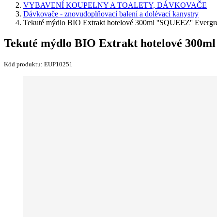
VYBAVENÍ KOUPELNY A TOALETY, DÁVKOVAČE
Dávkovače - znovudoplňovací balení a dolévací kanystry
Tekuté mýdlo BIO Extrakt hotelové 300ml ''SQUEEZ'' Evergr
Tekuté mýdlo BIO Extrakt hotelové 300m
Kód produktu:
EUP10251