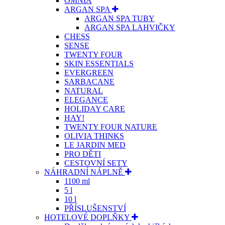
OMNIA
ARGAN SPA
ARGAN SPA TUBY
ARGAN SPA LAHVIČKY
CHESS
SENSE
TWENTY FOUR
SKIN ESSENTIALS
EVERGREEN
SARBACANE
NATURAL
ELEGANCE
HOLIDAY CARE
HAY!
TWENTY FOUR NATURE
OLIVIA THINKS
LE JARDIN MED
PRO DĚTI
CESTOVNÍ SETY
NÁHRADNÍ NÁPLNĚ
1100 ml
5 l
10 l
PŘÍSLUŠENSTVÍ
HOTELOVÉ DOPLŇKY