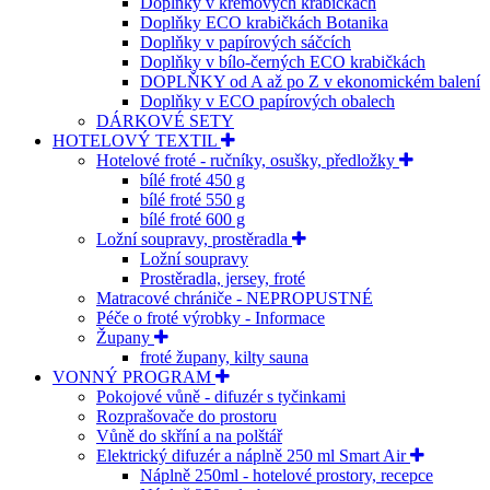
Doplňky v krémových krabičkách
Doplňky ECO krabičkách Botanika
Doplňky v papírových sáčcích
Doplňky v bílo-černých ECO krabičkách
DOPLŇKY od A až po Z v ekonomickém balení
Doplňky v ECO papírových obalech
DÁRKOVÉ SETY
HOTELOVÝ TEXTIL
Hotelové froté - ručníky, osušky, předložky
bílé froté 450 g
bílé froté 550 g
bílé froté 600 g
Ložní soupravy, prostěradla
Ložní soupravy
Prostěradla, jersey, froté
Matracové chrániče - NEPROPUSTNÉ
Péče o froté výrobky - Informace
Župany
froté župany, kilty sauna
VONNÝ PROGRAM
Pokojové vůně - difuzér s tyčinkami
Rozprašovače do prostoru
Vůně do skříní a na polštář
Elektrický difuzér a náplně 250 ml Smart Air
Náplně 250ml - hotelové prostory, recepce