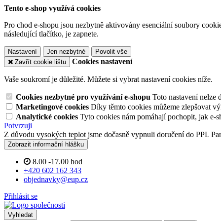
Tento e-shop využívá cookies
Pro chod e-shopu jsou nezbytně aktivovány esenciální soubory cookies
následující tlačítko, je zapnete.
Nastavení
Jen nezbytné
Povolit vše
Cookies nastavení
Zavřít cookie lištu
Vaše soukromí je důležité. Můžete si vybrat nastavení cookies níže.
Cookies nezbytné pro využívání e-shopu
Toto nastavení nelze 
Marketingové cookies
Díky těmto cookies můžeme zlepšovat výko
Analytické cookies
Tyto cookies nám pomáhají pochopit, jak e-s
Potvrzuji
Z důvodu vysokých teplot jsme dočasně vypnuli doručení do PPL Pa
Zobrazit informační hlášku
8.00 -17.00 hod
+420 602 162 343
objednavky@eup.cz
Přihlásit se
Vyhledat