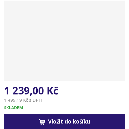
n
a
1 239,00 Kč
1 499,19 Kč s DPH
SKLADEM
Vložit do košíku