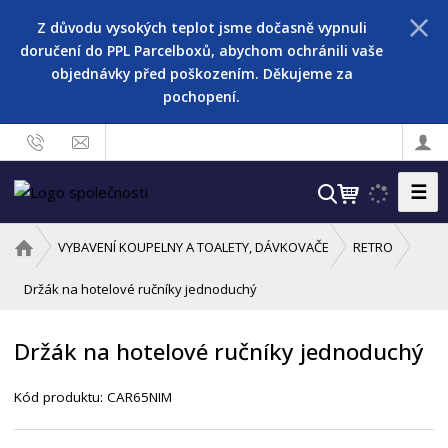
Z důvodu vysokých teplot jsme dočasně vypnuli
doručení do PPL Parcelboxů, abychom ochránili vaše
objednávky před poškozením. Děkujeme za
pochopení.
☰
V
y
h
Ú
VYBAVENÍ KOUPELNY A TOALETY, DÁVKOVAČE
RETRO
l
v
o
Držák na hotelové ručníky jednoduchý
e
d
d
n
a
Držák na hotelové ručníky jednoduchý
í
t
s
Kód produktu:
CAR65NIM
t
r
a