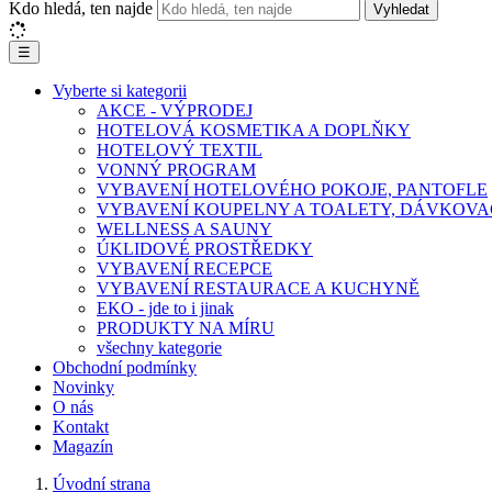
Kdo hledá, ten najde
Vyhledat
☰
Vyberte si kategorii
AKCE - VÝPRODEJ
HOTELOVÁ KOSMETIKA A DOPLŇKY
HOTELOVÝ TEXTIL
VONNÝ PROGRAM
VYBAVENÍ HOTELOVÉHO POKOJE, PANTOFLE
VYBAVENÍ KOUPELNY A TOALETY, DÁVKOVA
WELLNESS A SAUNY
ÚKLIDOVÉ PROSTŘEDKY
VYBAVENÍ RECEPCE
VYBAVENÍ RESTAURACE A KUCHYNĚ
EKO - jde to i jinak
PRODUKTY NA MÍRU
všechny kategorie
Obchodní podmínky
Novinky
O nás
Kontakt
Magazín
Úvodní strana