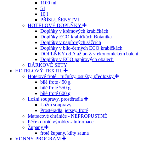
1100 ml
5 l
10 l
PŘÍSLUŠENSTVÍ
HOTELOVÉ DOPLŇKY
Doplňky v krémových krabičkách
Doplňky ECO krabičkách Botanika
Doplňky v papírových sáčcích
Doplňky v bílo-černých ECO krabičkách
DOPLŇKY od A až po Z v ekonomickém balení
Doplňky v ECO papírových obalech
DÁRKOVÉ SETY
HOTELOVÝ TEXTIL
Hotelové froté - ručníky, osušky, předložky
bílé froté 450 g
bílé froté 550 g
bílé froté 600 g
Ložní soupravy, prostěradla
Ložní soupravy
Prostěradla, jersey, froté
Matracové chrániče - NEPROPUSTNÉ
Péče o froté výrobky - Informace
Župany
froté župany, kilty sauna
VONNÝ PROGRAM