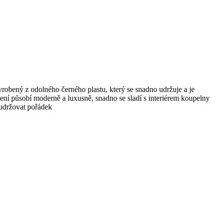
obený z odolného černého plastu, který se snadno udržuje a je
ení působí moderně a luxusně, snadno se sladí s interiérem koupelny
 udržovat pořádek