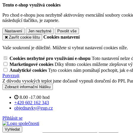
Tento e-shop využívá cookies
Pro chod e-shopu jsou nezbytně aktivovány esenciální soubory cookies
následující tlačítko, je zapnete.
Nastavení
Jen nezbytné
Povolit vše
Cookies nastavení
Zavřít cookie lištu
Vaše soukromí je důležité. Můžete si vybrat nastavení cookies níže.
Cookies nezbytné pro využívání e-shopu
Toto nastavení nelze 
Marketingové cookies
Díky těmto cookies můžeme zlepšovat výko
Analytické cookies
Tyto cookies nám pomáhají pochopit, jak e-s
Potvrzuji
Z důvodu vysokých teplot jsme dočasně vypnuli doručení do PPL Pa
Zobrazit informační hlášku
8.00 -17.00 hod
+420 602 162 343
objednavky@eup.cz
Přihlásit se
Vyhledat