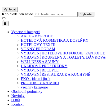
Vyhledat
Kdo hledá, ten najde
Vyhledat
☰
Vyberte si kategorii
AKCE - VÝPRODEJ
HOTELOVÁ KOSMETIKA A DOPLŇKY
HOTELOVÝ TEXTIL
VONNÝ PROGRAM
VYBAVENÍ HOTELOVÉHO POKOJE, PANTOFLE
VYBAVENÍ KOUPELNY A TOALETY, DÁVKOVA
WELLNESS A SAUNY
ÚKLIDOVÉ PROSTŘEDKY
VYBAVENÍ RECEPCE
VYBAVENÍ RESTAURACE A KUCHYNĚ
EKO - jde to i jinak
PRODUKTY NA MÍRU
všechny kategorie
Obchodní podmínky
Novinky
O nás
Kontakt