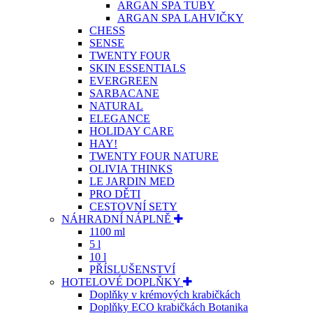
ARGAN SPA TUBY
ARGAN SPA LAHVIČKY
CHESS
SENSE
TWENTY FOUR
SKIN ESSENTIALS
EVERGREEN
SARBACANE
NATURAL
ELEGANCE
HOLIDAY CARE
HAY!
TWENTY FOUR NATURE
OLIVIA THINKS
LE JARDIN MED
PRO DĚTI
CESTOVNÍ SETY
NÁHRADNÍ NÁPLNĚ
1100 ml
5 l
10 l
PŘÍSLUŠENSTVÍ
HOTELOVÉ DOPLŇKY
Doplňky v krémových krabičkách
Doplňky ECO krabičkách Botanika