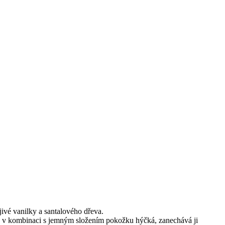
ivé vanilky a santalového dřeva.
ůně v kombinaci s jemným složením pokožku hýčká, zanechává ji