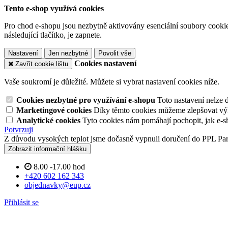
Tento e-shop využívá cookies
Pro chod e-shopu jsou nezbytně aktivovány esenciální soubory cookies
následující tlačítko, je zapnete.
Nastavení
Jen nezbytné
Povolit vše
Cookies nastavení
Zavřít cookie lištu
Vaše soukromí je důležité. Můžete si vybrat nastavení cookies níže.
Cookies nezbytné pro využívání e-shopu
Toto nastavení nelze 
Marketingové cookies
Díky těmto cookies můžeme zlepšovat výko
Analytické cookies
Tyto cookies nám pomáhají pochopit, jak e-s
Potvrzuji
Z důvodu vysokých teplot jsme dočasně vypnuli doručení do PPL Pa
Zobrazit informační hlášku
8.00 -17.00 hod
+420 602 162 343
objednavky@eup.cz
Přihlásit se