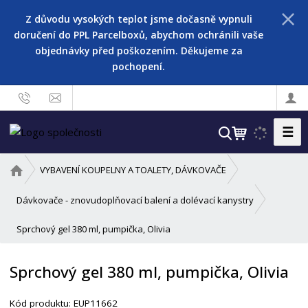
Z důvodu vysokých teplot jsme dočasně vypnuli
doručení do PPL Parcelboxů, abychom ochránili vaše
objednávky před poškozením. Děkujeme za
pochopení.
☰
V
y
h
Ú
VYBAVENÍ KOUPELNY A TOALETY, DÁVKOVAČE
l
v
o
e
Dávkovače - znovudoplňovací balení a dolévací kanystry
d
d
Sprchový gel 380 ml, pumpička, Olivia
n
a
í
t
s
Sprchový gel 380 ml, pumpička, Olivia
t
r
Kód produktu:
EUP11662
a