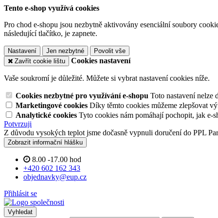
Tento e-shop využívá cookies
Pro chod e-shopu jsou nezbytně aktivovány esenciální soubory cookies
následující tlačítko, je zapnete.
Nastavení
Jen nezbytné
Povolit vše
Cookies nastavení
Zavřít cookie lištu
Vaše soukromí je důležité. Můžete si vybrat nastavení cookies níže.
Cookies nezbytné pro využívání e-shopu
Toto nastavení nelze 
Marketingové cookies
Díky těmto cookies můžeme zlepšovat výko
Analytické cookies
Tyto cookies nám pomáhají pochopit, jak e-s
Potvrzuji
Z důvodu vysokých teplot jsme dočasně vypnuli doručení do PPL Pa
Zobrazit informační hlášku
8.00 -17.00 hod
+420 602 162 343
objednavky@eup.cz
Přihlásit se
Vyhledat