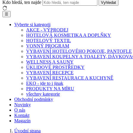
Kdo hledá, ten najde
Vyhledat
☰
Vyberte si kategorii
AKCE - VÝPRODEJ
HOTELOVÁ KOSMETIKA A DOPLŇKY
HOTELOVÝ TEXTIL
VONNÝ PROGRAM
VYBAVENÍ HOTELOVÉHO POKOJE, PANTOFLE
VYBAVENÍ KOUPELNY A TOALETY, DÁVKOVA
WELLNESS A SAUNY
ÚKLIDOVÉ PROSTŘEDKY
VYBAVENÍ RECEPCE
VYBAVENÍ RESTAURACE A KUCHYNĚ
EKO - jde to i jinak
PRODUKTY NA MÍRU
všechny kategorie
Obchodní podmínky
Novinky
O nás
Kontakt
Magazín
Úvodní strana