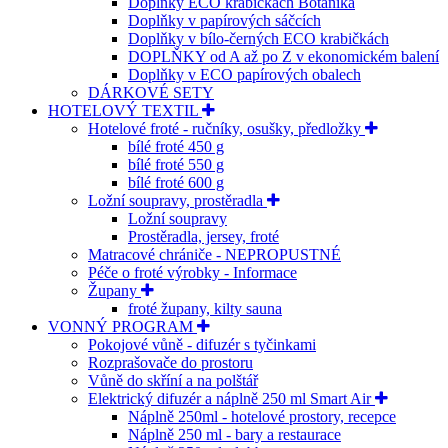
Doplňky ECO krabičkách Botanika
Doplňky v papírových sáčcích
Doplňky v bílo-černých ECO krabičkách
DOPLŇKY od A až po Z v ekonomickém balení
Doplňky v ECO papírových obalech
DÁRKOVÉ SETY
HOTELOVÝ TEXTIL
Hotelové froté - ručníky, osušky, předložky
bílé froté 450 g
bílé froté 550 g
bílé froté 600 g
Ložní soupravy, prostěradla
Ložní soupravy
Prostěradla, jersey, froté
Matracové chrániče - NEPROPUSTNÉ
Péče o froté výrobky - Informace
Župany
froté župany, kilty sauna
VONNÝ PROGRAM
Pokojové vůně - difuzér s tyčinkami
Rozprašovače do prostoru
Vůně do skříní a na polštář
Elektrický difuzér a náplně 250 ml Smart Air
Náplně 250ml - hotelové prostory, recepce
Náplně 250 ml - bary a restaurace