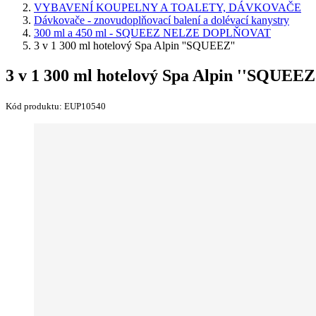
VYBAVENÍ KOUPELNY A TOALETY, DÁVKOVAČE
Dávkovače - znovudoplňovací balení a dolévací kanystry
300 ml a 450 ml - SQUEEZ NELZE DOPLŇOVAT
3 v 1 300 ml hotelový Spa Alpin ''SQUEEZ''
3 v 1 300 ml hotelový Spa Alpin ''SQUEEZ
Kód produktu:
EUP10540