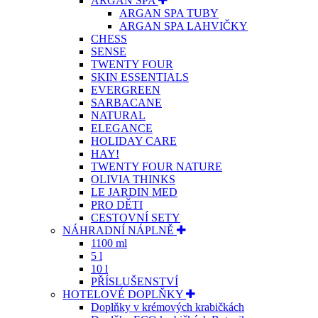
ARGAN SPA
ARGAN SPA TUBY
ARGAN SPA LAHVIČKY
CHESS
SENSE
TWENTY FOUR
SKIN ESSENTIALS
EVERGREEN
SARBACANE
NATURAL
ELEGANCE
HOLIDAY CARE
HAY!
TWENTY FOUR NATURE
OLIVIA THINKS
LE JARDIN MED
PRO DĚTI
CESTOVNÍ SETY
NÁHRADNÍ NÁPLNĚ
1100 ml
5 l
10 l
PŘÍSLUŠENSTVÍ
HOTELOVÉ DOPLŇKY
Doplňky v krémových krabičkách