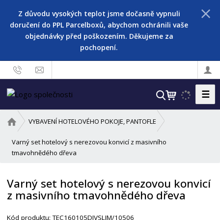
Z důvodu vysokých teplot jsme dočasně vypnuli
doručení do PPL Parcelboxů, abychom ochránili vaše
objednávky před poškozením. Děkujeme za
pochopení.
☰
V
y
h
Ú
VYBAVENÍ HOTELOVÉHO POKOJE, PANTOFLE
l
v
o
Varný set hotelový s nerezovou konvicí z masivního
e
d
tmavohnědého dřeva
d
n
a
í
t
Varný set hotelový s nerezovou konvicí
s
z masivního tmavohnědého dřeva
t
r
a
Kód produktu:
TEC160105DIVSLIM/10506