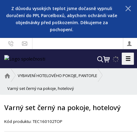
Z důvodu vysokých teplot jsme dočasně vypnuli
doručení do PPL Parcelboxů, abychom ochránili vaše
objednávky před poškozením. Děkujeme za
pochopení.
☰
V
y
h
Ú
VYBAVENÍ HOTELOVÉHO POKOJE, PANTOFLE
l
v
o
Varný set černý na pokoje, hotelový
e
d
d
n
a
Varný set černý na pokoje, hotelový
í
t
s
Kód produktu:
TEC160102TOP
t
r
a