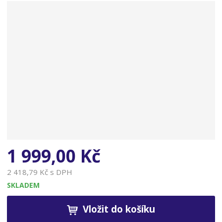
n
a
1 999,00 Kč
2 418,79 Kč s DPH
SKLADEM
Vložit do košíku