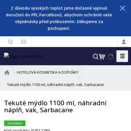
Z důvodu vysokých teplot jsme dočasně vypnuli
doručení do PPL Parcelboxů, abychom ochránili vaše
objednávky před poškozením. Děkujeme za
pochopení.
☰
V
y
h
Ú
HOTELOVÁ KOSMETIKA A DOPLŇKY
l
v
o
Tekuté mýdlo 1100 ml, náhradní náplň, vak, Sarbacane
e
d
d
n
a
Tekuté mýdlo 1100 ml, náhradní
í
t
náplň, vak, Sarbacane
s
t
r
NOVINKA
a
Kód produktu:
EUP12285