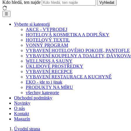
Kdo hledá, ten najde
Vyhledat
☰
Vyberte si kategorii
AKCE - VÝPRODEJ
HOTELOVÁ KOSMETIKA A DOPLŇKY
HOTELOVÝ TEXTIL
VONNÝ PROGRAM
VYBAVENÍ HOTELOVÉHO POKOJE, PANTOFLE
VYBAVENÍ KOUPELNY A TOALETY, DÁVKOVA
WELLNESS A SAUNY
ÚKLIDOVÉ PROSTŘEDKY
VYBAVENÍ RECEPCE
VYBAVENÍ RESTAURACE A KUCHYNĚ
EKO - jde to i jinak
PRODUKTY NA MÍRU
všechny kategorie
Obchodní podmínky
Novinky
O nás
Kontakt
Magazín
Úvodní strana