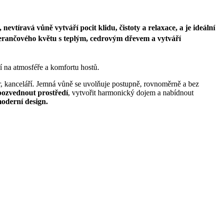
evtíravá vůně vytváří pocit klidu, čistoty a relaxace, a je ideální
erančového květu s teplým, cedrovým dřevem
a vytváří
í na atmosféře a komfortu hostů.
, kanceláří. Jemná vůně se uvolňuje postupně, rovnoměrně a bez
ozvednout prostředí
, vytvořit harmonický dojem a nabídnout
oderní design.