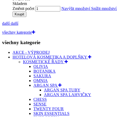
Skladem
Změnit počet
Navýšit množství
Snížit množstv
Koupit
další
další
všechny kategorie
všechny kategorie
AKCE - VÝPRODEJ
HOTELOVÁ KOSMETIKA A DOPLŇKY
KOSMETICKÉ ŘADY
OLIVIA
BOTANIKA
SAKURA
OMNIA
ARGAN SPA
ARGAN SPA TUBY
ARGAN SPA LAHVIČKY
CHESS
SENSE
TWENTY FOUR
SKIN ESSENTIALS