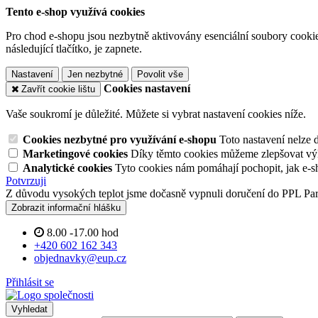
Tento e-shop využívá cookies
Pro chod e-shopu jsou nezbytně aktivovány esenciální soubory cookies
následující tlačítko, je zapnete.
Nastavení
Jen nezbytné
Povolit vše
Cookies nastavení
Zavřít cookie lištu
Vaše soukromí je důležité. Můžete si vybrat nastavení cookies níže.
Cookies nezbytné pro využívání e-shopu
Toto nastavení nelze 
Marketingové cookies
Díky těmto cookies můžeme zlepšovat výko
Analytické cookies
Tyto cookies nám pomáhají pochopit, jak e-s
Potvrzuji
Z důvodu vysokých teplot jsme dočasně vypnuli doručení do PPL Pa
Zobrazit informační hlášku
8.00 -17.00 hod
+420 602 162 343
objednavky@eup.cz
Přihlásit se
Vyhledat