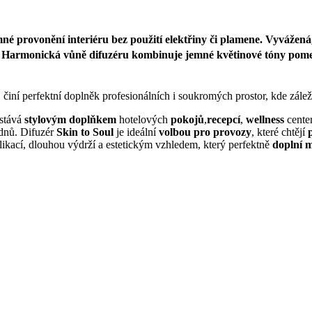
né provonění interiéru bez použití elektřiny či plamene. Vyvážená, n
. Harmonická vůně
difuzéru kombinuje
jemné květinové tóny pom
iní perfektní doplněk profesionálních i soukromých prostor, kde zálež
stává
stylovým doplňkem
hotelových
pokojů
,
recepcí
,
wellness
center
dnů. Difuzér
Skin to Soul
je ideální
volbou
pro provozy
, které chtějí
p
likací, dlouhou výdrží a estetickým vzhledem, který perfektně
doplní m