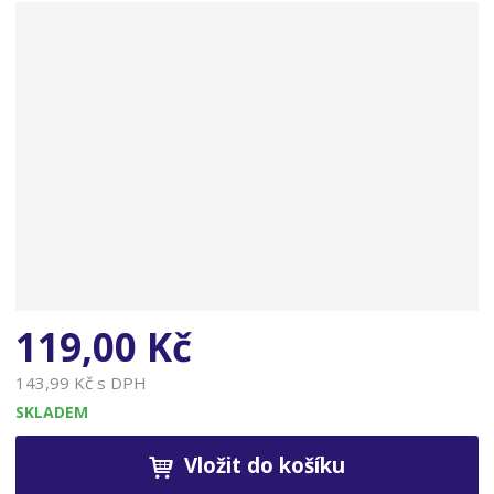
n
a
119,00 Kč
143,99 Kč s DPH
SKLADEM
Vložit do košíku