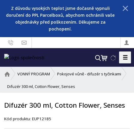
Z důvodu vysokých teplot jsme dočasně vypnuli
doručení do PPL Parcelboxů, abychom ochránili vaše
objednávky před poškozením. Děkujeme za
pochopení.
☰
V
y
h
Ú
VONNÝ PROGRAM
Pokojové vůně - difuzér s tyčinkami
l
v
o
Difuzér 300 ml, Cotton Flower, Senses
e
d
d
n
a
Difuzér 300 ml, Cotton Flower, Senses
í
t
s
Kód produktu:
EUP12185
t
r
a