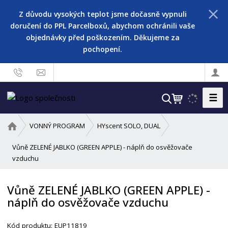
Z důvodu vysokých teplot jsme dočasně vypnuli
doručení do PPL Parcelboxů, abychom ochránili vaše
objednávky před poškozením. Děkujeme za
pochopení.
☰
V
y
h
Ú
VONNÝ PROGRAM
HYscent SOLO, DUAL
l
v
o
Vůně ZELENÉ JABLKO (GREEN APPLE) - náplň do osvěžovače
e
d
vzduchu
d
n
a
í
t
Vůně ZELENÉ JABLKO (GREEN APPLE) -
s
náplň do osvěžovače vzduchu
t
r
a
Kód produktu:
EUP11819