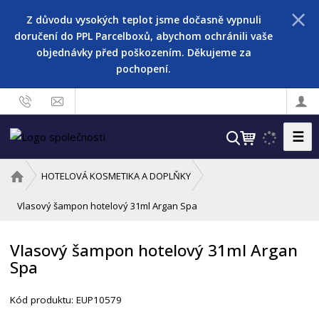
Z důvodu vysokých teplot jsme dočasně vypnuli
doručení do PPL Parcelboxů, abychom ochránili vaše
objednávky před poškozením. Děkujeme za
pochopení.
☰
V
y
h
Ú
HOTELOVÁ KOSMETIKA A DOPLŇKY
l
v
o
Vlasový šampon hotelový 31ml Argan Spa
e
d
d
n
a
Vlasový šampon hotelový 31ml Argan
í
t
Spa
s
t
r
Kód produktu:
EUP10579
a